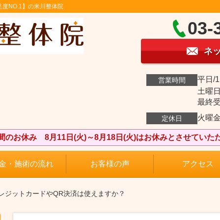
度NO.1】の米川整体院
03-
ネ
平日/1
営業時間
土曜日曜
最終受付
火曜
定休日
間のお休み 8月11日(火)～8月18日(火)はお休みとさせていた
金・施術の流れ
お客様の声
アクセス
 クレジットカードやQR決済は使えますか？