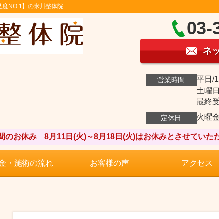
度NO.1】の米川整体院
03-
ネ
平日/1
営業時間
土曜日曜
最終受付
火曜
定休日
間のお休み 8月11日(火)～8月18日(火)はお休みとさせていた
金・施術の流れ
お客様の声
アクセス