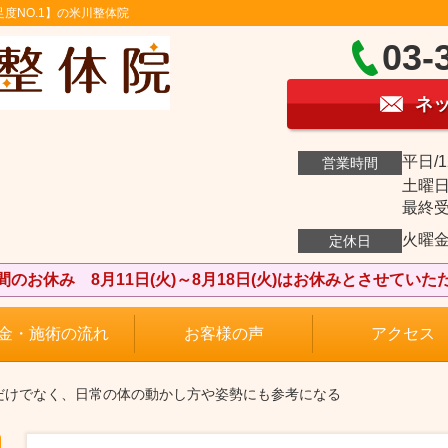
度NO.1】の米川整体院
03-
ネ
平日/1
営業時間
土曜日曜
最終受付
火曜
定休日
間のお休み 8月11日(火)～8月18日(火)はお休みとさせていた
金・施術の流れ
お客様の声
アクセス
時だけでなく、日常の体の動かし方や姿勢にも参考になる